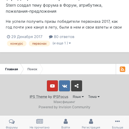
Stern
создал тему форума в
Форум, атрибутика,
пожелания-предложения
Не успели получить призы победители первонаха 2017, как
год почти уже канул в лету, были в нем и свои взлеты и свои
падения, свои приобретения и свои потери. Много уж лет
29 Декабря 2017
80 ответов
минуло с первого конкурса, уже дети рожденные в 13 будут
(и еще 1 )
конкурс
первонах
собираться в школу, все стареют и в конце концов
обязательно умрут. На э...
Главная
Поиск
Youtube
Vkontakte
Yandex
IPS Theme
by
IPSFocus
Язык
Тема
Максфишинг
Powered by Invision Community
Форумы
Не прочитано
Войти
Регистрация
Больше