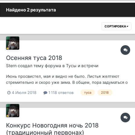
Найдено 2 результата
СОРТИРОВКА
Осенняя туса 2018
Stern
создал тему форума в
Тусы и встречи
Июнь просвистел, мая и видно не было. Листья желтеют
стремительно и скоро уже зима. В общем, пора задуматься о
вечном (как бы выпить бы с хорошими людьми) В общем -
4 Июля 2018
1 118 ответов
туса
2018
идеи в студию Итак, на данный момент имеем следующее:
Дата проведения ТУСЫ - 5-6-7 ОКТЯБРЯ -----------------------
---------...
Конкурс Новогодняя ночь 2018
(традиционный первонах)