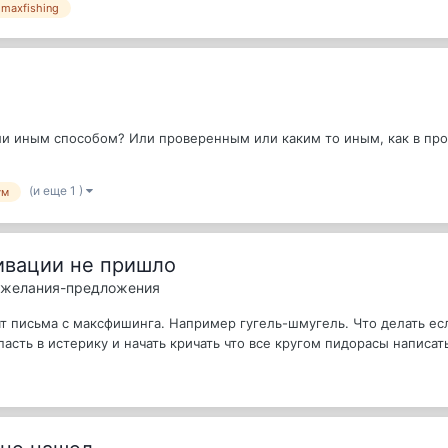
maxfishing
ли иным способом? Или проверенным или каким то иным, как в пр
(и еще 1 )
ум
ивации не пришло
пожелания-предложения
 письма с максфишинга. Например гугель-шмугель. Что делать есл
асть в истерику и начать кричать что все кругом пидорасы написать 