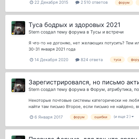
22 Декабря 2015
2 510 ответов
форум
Туса бодрых и здоровых 2021
Stern
создал тему форума в
Тусы и встречи
Я что-то не догоняю, нет желающих потусить? Тем и
30-31 января 2021 года
14 Декабря 2020
824 ответа
туса
фор
Зарегистрировался, но письмо акт
Stern
создал тему форума в
Форум, атрибутика, 
Некоторые почтовые системы категорически не любят
найти там письмо Второе, если письмо не найдено, вп
(и еще 2 )
6 Января 2017
форум
ошибки