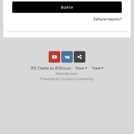
Войти
Забыли пароль?
Youtube
Vkontakte
Yandex
IPS Theme
by
IPSFocus
Язык
Тема
Максфишинг
Powered by Invision Community